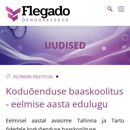
UUDISED
FILTREERI POSTITUSI
Koduõenduse baaskoolitus
- eelmise aasta edulugu
Eelmisel aastal avasime Tallinna ja Tartu
õdedele koduõenduse baaskoolituse