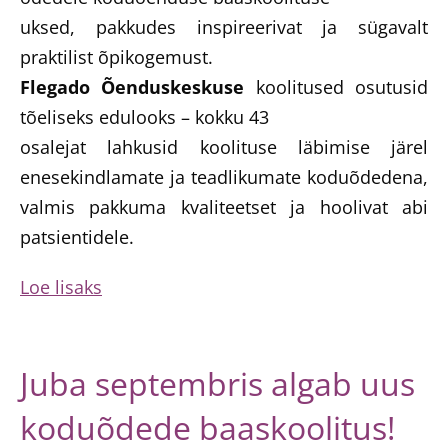
uksed, pakkudes inspireerivat ja sügavalt
praktilist õpikogemust.
Flegado Õenduskeskuse
koolitused osutusid
tõeliseks edulooks – kokku 43
osalejat lahkusid koolituse läbimise järel
enesekindlamate ja teadlikumate koduõdedena,
valmis pakkuma kvaliteetset ja hoolivat abi
patsientidele.
Loe lisaks
Juba septembris algab uus
koduõdede baaskoolitus!