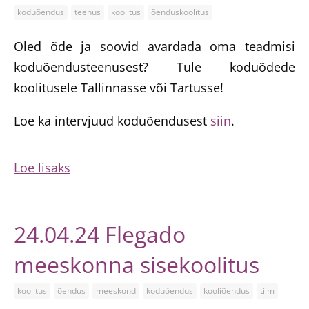
koduõendus
teenus
koolitus
õenduskoolitus
Oled õde ja soovid avardada oma teadmisi
koduõendusteenusest? Tule koduõdede
koolitusele Tallinnasse või Tartusse!
Loe ka intervjuud koduõendusest
siin
.
Loe lisaks
24.04.24 Flegado
meeskonna sisekoolitus
koolitus
õendus
meeskond
koduõendus
kooliõendus
tiim