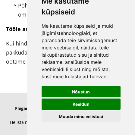
Me kasutame
Põhjalikku väljaõpet ja võimalust täiendada
küpsiseid
oma teadmisi
Me kasutame küpsiseid ja muid
Tööle asumise aeg:
esimesel võimalusel
jälgimistehnoloogiaid, et
parandada teie sirvimiskogemust
Kui hindad head tööõhkkonda ja soovid
meie veebisaidil, näidata teile
pakkuda hoolivust ja tuge meie elanikele, siis
isikupärastatud sisu ja sihitud
ootame sinu kandideerimisavaldust!
reklaame, analüüsida meie
veebisaidi liiklust ning mõista,
kust meie külastajad tulevad.
Nõustun
Keeldun
Flegado Õenduskeskus OÜ
Ravi tee
4
,
Haabneeme
alevik
,
Viimsi vald
,
Harju maakond
74001
Muuda minu eelistusi
Helista meile +372 55679906. Saada e-kiri
info@flegado.ee