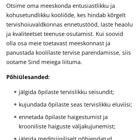
Otsime oma meeskonda entusiastlikku ja
kohusetundlikku kooliõde, kes hindab kõrgelt
tervishoiuvaldkonnas ennetustööd, laste heaolu
ja kvaliteetset teenuse osutamist. Kui soovid
olla osa meie toetavast meeskonnast ja
panustada koolilaste tervise parendamisse, siis
ootame Sind meiega liituma.
Põhiülesanded:
jälgida õpilaste tervislikku seisundit;
kujundada õpilaste seas tervislikku eluviisi;
ennetada õpilaste haigestumist ja
krooniliste haiguste väljakujunemist;
jälgida meditsiiniliselt põhjendatud