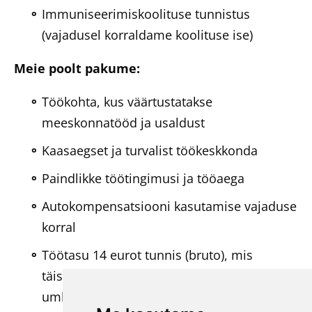
Immuniseerimiskoolituse tunnistus
(vajadusel korraldame koolituse ise)
Meie poolt pakume:
Töökohta, kus väärtustatakse
meeskonnatööd ja usaldust
Kaasaegset ja turvalist töökeskkonda
Paindlikke töötingimusi ja tööaega
Autokompensatsiooni kasutamise vajaduse
korral
Töötasu 14 eurot tunnis (bruto), mis
täiskoormusega (168 tundi kuus) teeb
umbes 2352 eurot bruto kuus