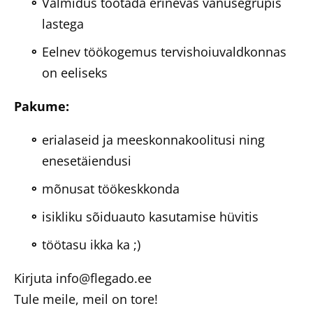
Valmidus töötada erinevas vanusegrupis
lastega
Eelnev töökogemus tervishoiuvaldkonnas
on eeliseks
Pakume:
erialaseid ja meeskonnakoolitusi ning
enesetäiendusi
mõnusat töökeskkonda
isikliku sõiduauto kasutamise hüvitis
töötasu ikka ka ;)
Kirjuta info@flegado.ee
Tule meile, meil on tore!