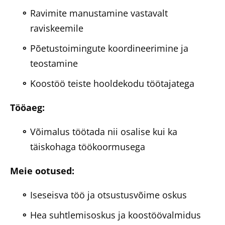
Ravimite manustamine vastavalt
raviskeemile
Põetustoimingute koordineerimine ja
teostamine
Koostöö teiste hooldekodu töötajatega
Tööaeg:
Võimalus töötada nii osalise kui ka
täiskohaga töökoormusega
Meie ootused:
Iseseisva töö ja otsustusvõime oskus
Hea suhtlemisoskus ja koostöövalmidus