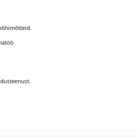
se põhimõtteid.
natöö
a.
endusteenust.