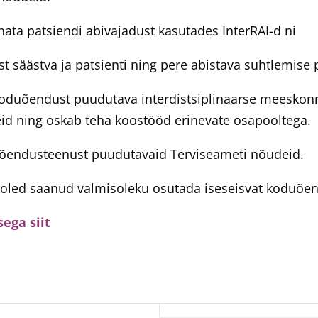
ata patsiendi abivajadust kasutades InterRAI-d ni
st säästva ja patsienti ning pere abistava suhtlemi
oduõendust puudutava interdistsiplinaarse meeskon
id ning oskab teha koostööd erinevate osapoolteg
õendusteenust puudutavaid Terviseameti nõudeid.
l oled saanud valmisoleku osutada iseseisvat koduõ
ega siit