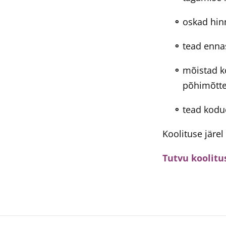
oskad hinn
tead enna
mõistad k
põhimõtte
tead kodu
Koolituse järe
Tutvu koolitus