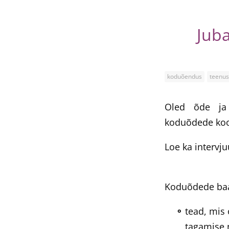
Jub
koduõendus
teenus
Oled õde ja
koduõdede kool
Loe ka interv
Koduõdede baa
tead, mis
tagamise