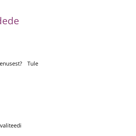
dede
nusest? Tule
valiteedi