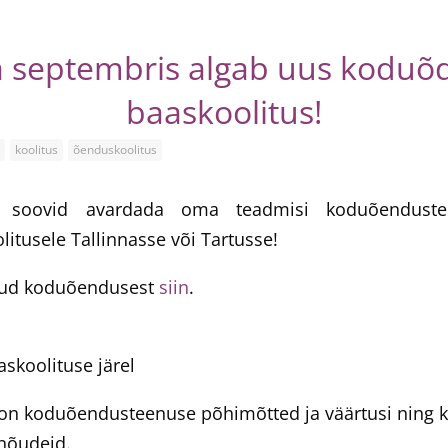
a septembris algab uus koduõ
baaskoolitus!
koolitus
õenduskoolitus
 soovid avardada oma teadmisi koduõendustee
itusele Tallinnasse või Tartusse!
juud koduõendusest
siin
.
skoolituse järel
 on koduõendusteenuse põhimõtted ja väärtusi ning k
 nõudeid.