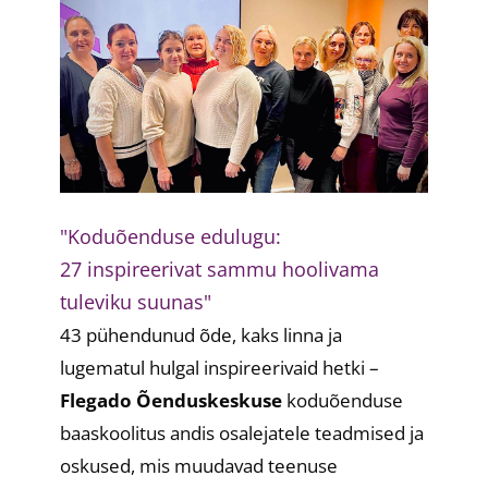
"Koduõenduse edulugu:
27 inspireerivat sammu hoolivama
tuleviku suunas"
43 pühendunud õde, kaks linna ja
lugematul hulgal inspireerivaid hetki –
Flegado Õenduskeskuse
koduõenduse
baaskoolitus andis osalejatele teadmised ja
oskused, mis muudavad teenuse