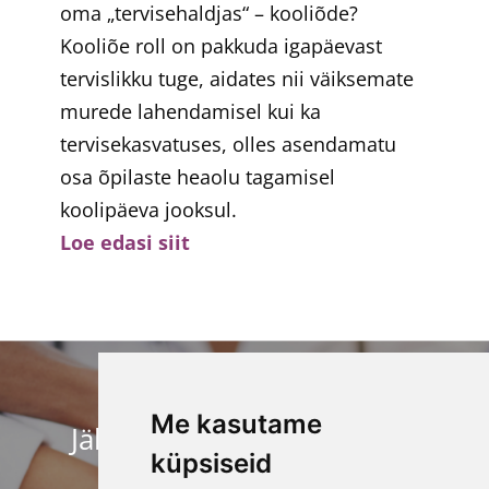
oma „tervisehaldjas“ – kooliõde?
Kooliõe roll on pakkuda igapäevast
tervislikku tuge, aidates nii väiksemate
murede lahendamisel kui ka
tervisekasvatuses, olles asendamatu
osa õpilaste heaolu tagamisel
koolipäeva jooksul.
Loe edasi siit
Me kasutame
Jälgi meid sotsiaalmeedias
küpsiseid